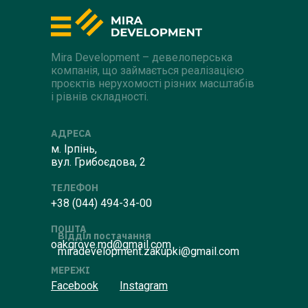
Mira Development – девелоперська
компанія, що займається реалізацією
проєктів нерухомості різних масштабів
і рівнів складності.
АДРЕСА
м. Ірпінь,
вул. Грибоєдова, 2
ТЕЛЕФОН
+38 (044) 494-34-00
ПОШТА
Відділ постачання
oakgrove.md@gmail.com
miradevelopment.zakupki@gmail.com
МЕРЕЖІ
Facebook
Instagram