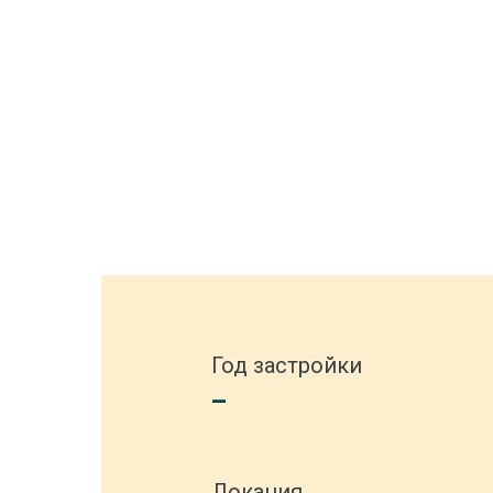
Год застройки
–
Локация